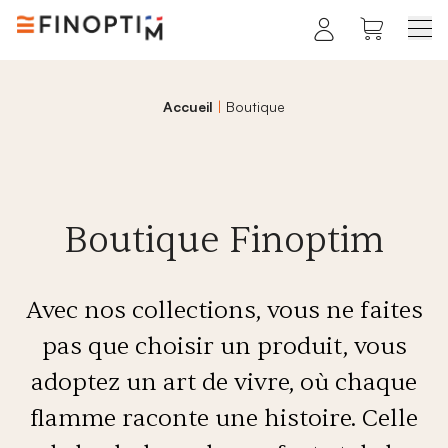
Skip
to
the
content
ESPACE PRO
PRODUITS
Accueil
|
Boutique
Nos catégories
INSPIRATIONS
PRENDRE RDV
Projets
Boutique Finoptim
VOTRE PROJET
04 58 00 19 55
Insert
Cheminées
Poêles
Braseros
ouvert
Avec nos collections, vous ne faites
FABRIQUÉ DANS NOS ALPES
pas que choisir un produit, vous
adoptez un art de vivre, où chaque
flamme raconte une histoire. Celle