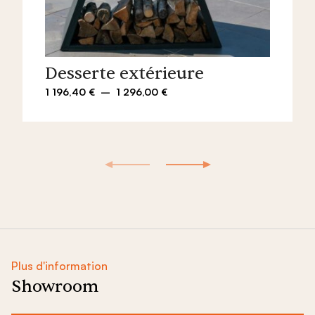
Desserte extérieure
Plage
1 196,40
€
–
1 296,00
€
de
prix :
1
196,40 €
à
1
296,00 €
Plus d'information
Showroom