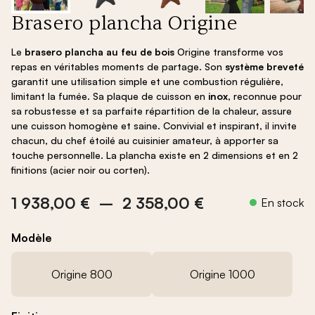
Brasero plancha Origine
Le
brasero plancha au feu de bois
Origine transforme vos
repas en véritables moments de partage. Son
système breveté
garantit une utilisation simple et une combustion régulière,
limitant la fumée. Sa plaque de cuisson en
inox
, reconnue pour
sa robustesse et sa parfaite répartition de la chaleur, assure
une cuisson homogène et saine. Convivial et inspirant, il invite
chacun, du chef étoilé au cuisinier amateur, à apporter sa
touche personnelle. La plancha existe en 2 dimensions et en 2
finitions (acier noir ou corten).
Plage
1 938,00
€
–
2 358,00
€
de
prix :
Modèle
1
938,00 €
Origine 800
Origine 1000
à
2