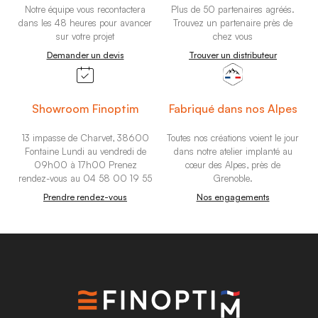
Notre équipe vous recontactera
Plus de 50 partenaires agréés.
dans les 48 heures
pour avancer
Trouvez un partenaire près de
sur votre projet
chez vous
Demander un devis
Trouver un distributeur
Showroom Finoptim
Fabriqué dans nos Alpes
13 impasse de Charvet, 38600
Toutes nos créations voient le jour
Fontaine
Lundi au vendredi de
dans notre atelier implanté au
09h00 à 17h00
Prenez
cœur des Alpes,
près de
rendez-vous au 04 58 00 19 55
Grenoble.
Prendre rendez-vous
Nos engagements